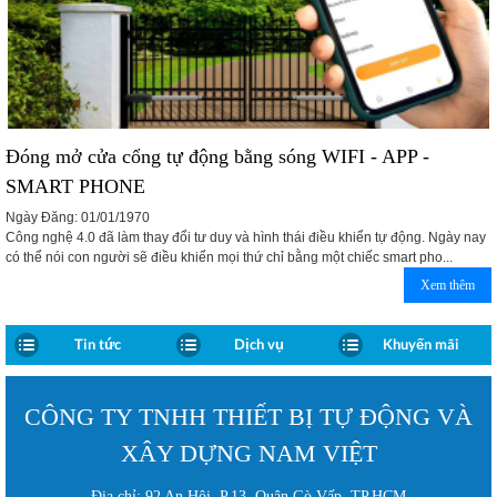
Đóng mở cửa cổng tự động bằng sóng WIFI - APP -
SMART PHONE
Ngày Đăng: 01/01/1970
Công nghệ 4.0 đã làm thay đổi tư duy và hình thái điều khiển tự động. Ngày nay
có thể nói con người sẽ điều khiển mọi thứ chỉ bằng một chiếc smart pho...
Xem thêm
Tin tức
Dịch vụ
Khuyến mãi
CÔNG TY TNHH THIẾT BỊ TỰ ĐỘNG VÀ
XÂY DỰNG NAM VIỆT
Địa chỉ: 92 An Hội, P.13, Quận Gò Vấp, TP.HCM