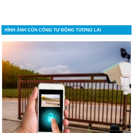
HÌNH ẢNH CỬA CỔNG TỰ ĐỘNG TƯƠNG LAI