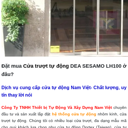
Đặt mua 
Cửa trượt tự động 
DEA SESAMO LH100 ở 
đâu?
Dịch vụ cung cấp cửa tự động Nam Việt- Chất lượng, uy 
tín thay lời nói
Công Ty TNHH Thiết bị Tự Động Và Xây Dựng Nam Việt
 chuyên 
đầu tư và sản xuất lắp đặt 
hệ thống cửa tự động
 nhôm kính, cửa 
trượt tự động. Chúng tôi có nhiều loại cửa trượt, đa dạng mẫu mã 
cho quý khách lựa chọn như cửa tự động Dortex (Taiwan), cửa tự 