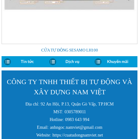
CỬA TỰ ĐỘNG SESAMO LH100
Tin tức
Dịch vụ
Khuyến mãi
CÔNG TY TNHH THIẾT BỊ TỰ ĐỘNG VÀ
XÂY DỰNG NAM VIỆT
Địa chỉ: 92 An Hội, P.13, Quận Gò Vấp, TP.HCM
MST: 0305789011
Hotline: 0983 643 994
Email: anhngoc.namviet@gmail.com
Website: https://cuatudongnamviet.net