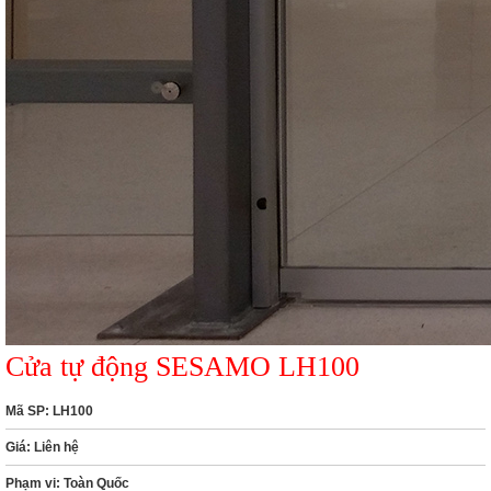
Cửa tự động SESAMO LH100
Mã SP:
LH100
Giá:
Liên hệ
Phạm vi:
Toàn Quốc