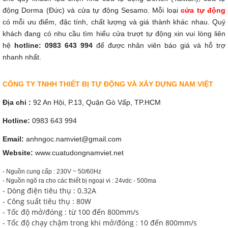
động Dorma (Đức) và cửa tự động Sesamo. Mỗi loại
cửa tự động
có mỗi ưu điểm, đặc tính, chất lượng và giá thành khác nhau. Quý 
khách đang có nhu cầu tìm hiểu cửa trượt tự động xin vui lòng liên 
hệ 
hotline: 0983 643 994
 để được nhân viên báo giá và hỗ trợ 
nhanh nhất. 
CÔNG TY TNHH THIẾT BỊ TỰ ĐỘNG VÀ XÂY DỰNG NAM VIỆT
Địa chỉ :
 92 An Hội, P.13, Quận Gò Vấp, TP.HCM
Hotline: 
0983 643 994
Email:
 anhngoc.namviet@gmail.com
Website: 
www.cuatudongnamviet.net
- Nguồn cung cấp :
230V ~ 50/60Hz
- Nguồn ngõ ra cho các thiết bị ngoại vi : 24vdc - 500ma
- Dòng điện tiêu thụ : 0.32A
- Công suất tiêu thụ : 80W
- Tốc độ mở/đóng : từ 100 đến 800mm/s
- Tốc độ chạy chậm trong khi mở/đóng : 10 đến 800mm/s