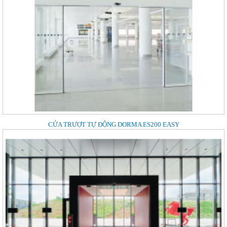
CỬA TRƯỢT TỰ ĐỘNG DORMA ES200 EASY