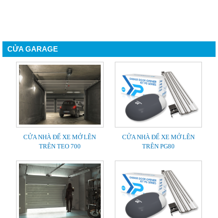
CỬA GARAGE
CỬA NHÀ ĐỂ XE MỞ LÊN
CỬA NHÀ ĐỂ XE MỞ LÊN
TRÊN TEO 700
TRÊN PG80