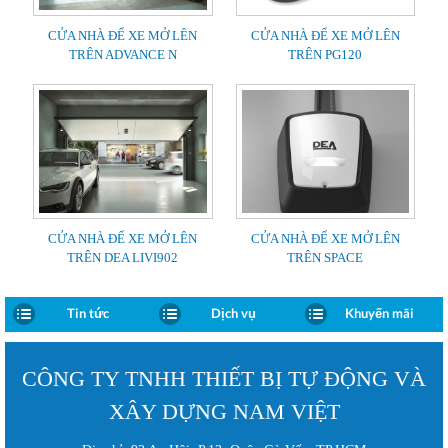
CỬA NHÀ ĐỂ XE MỞ LÊN
CỬA NHÀ ĐỂ XE MỞ LÊN
TRÊN ADVANCE N
TRÊN PG120
CỬA NHÀ ĐỂ XE MỞ LÊN
CỬA NHÀ ĐỂ XE MỞ LÊN
TRÊN DEA LIVI902
TRÊN SPACE
Tin tức
Dịch vụ
Khuyến mãi
CÔNG TY TNHH THIẾT BỊ TỰ ĐỘNG VÀ
XÂY DỰNG NAM VIỆT